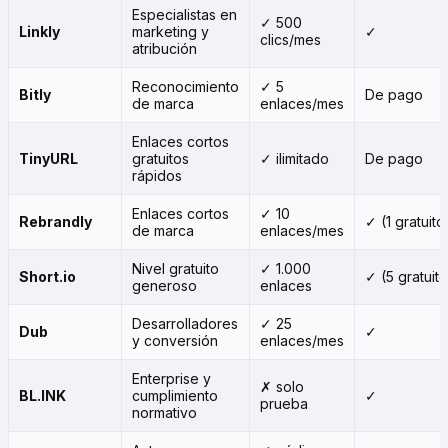
Especialistas en
✓ 500
Linkly
marketing y
✓
clics/mes
atribución
Reconocimiento
✓ 5
Bitly
De pago
de marca
enlaces/mes
Enlaces cortos
TinyURL
gratuitos
✓ ilimitado
De pago
rápidos
Enlaces cortos
✓ 10
Rebrandly
✓ (1 gratuito
de marca
enlaces/mes
Nivel gratuito
✓ 1.000
Short.io
✓ (5 gratuit
generoso
enlaces
Desarrolladores
✓ 25
Dub
✓
y conversión
enlaces/mes
Enterprise y
✗ solo
BL.INK
cumplimiento
✓
prueba
normativo