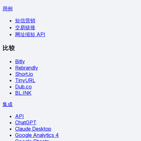
用例
短信营销
交易链接
网址缩短 API
比较
Bitly
Rebrandly
Short.io
TinyURL
Dub.co
BL.INK
集成
API
ChatGPT
Claude Desktop
Google Analytics 4