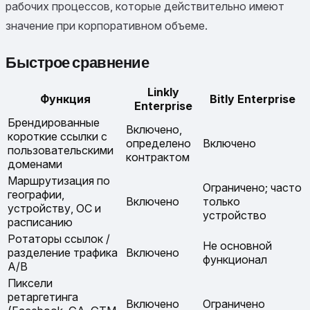
рабочих процессов, которые действительно имеют
значение при корпоративном объеме.
Быстрое сравнение
Linkly
Функция
Bitly Enterprise
Enterprise
Брендированные
Включено,
короткие ссылки с
определено
Включено
пользовательскими
контрактом
доменами
Маршрутизация по
Ограничено; часто
географии,
Включено
только
устройству, ОС и
устройство
расписанию
Ротаторы ссылок /
Не основной
разделение трафика
Включено
функционал
A/B
Пиксели
ретаргетинга
Включено
Ограничено