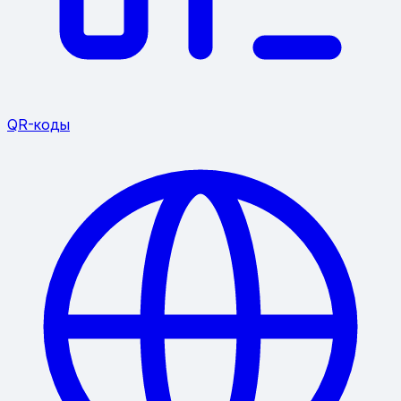
QR-коды