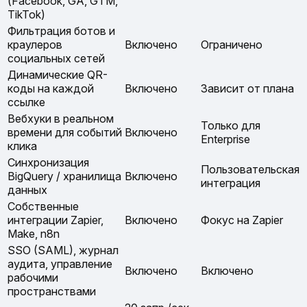
(Facebook, GA, GTM,
TikTok)
Фильтрация ботов и
краулеров
Включено
Ограничено
социальных сетей
Динамические QR-
коды на каждой
Включено
Зависит от плана
ссылке
Вебхуки в реальном
Только для
времени для событий
Включено
Enterprise
клика
Синхронизация
Пользовательская
BigQuery / хранилища
Включено
интеграция
данных
Собственные
интеграции Zapier,
Включено
Фокус на Zapier
Make, n8n
SSO (SAML), журнал
аудита, управление
Включено
Включено
рабочими
пространствами