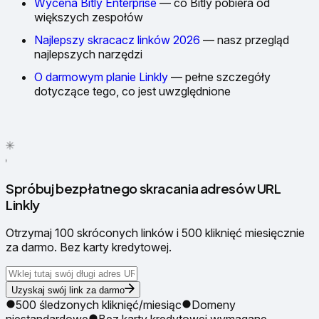
Wycena Bitly Enterprise
— co Bitly pobiera od
większych zespołów
Najlepszy skracacz linków 2026
— nasz przegląd
najlepszych narzędzi
O darmowym planie Linkly
— pełne szczegóły
dotyczące tego, co jest uwzględnione
✦
✳
●
Spróbuj bezpłatnego skracania adresów URL
Linkly
Otrzymaj 100 skróconych linków i 500 kliknięć miesięcznie
za darmo. Bez karty kredytowej.
Uzyskaj swój link za darmo
500 śledzonych kliknięć/miesiąc
Domeny