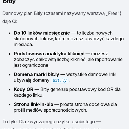
Bitly
Darmowy plan Bitly (czasami nazywany warstwą „Free")
daje Ci:
Do 10 linków miesięcznie
— to liczba nowych
skróconych linków, które możesz utworzyć każdego
miesiąca.
Podstawowa analityka kliknięć
— możesz
zobaczyć całkowitą liczbę kliknięć, ale raportowanie
jest ograniczone.
Domena marki bit.ly
— wszystkie darmowe linki
używają domeny
.
bit.ly
Kody QR
— Bitly generuje podstawowy kod QR dla
każdego linku.
Strona link-in-bio
— prosta strona docelowa dla
profili mediów społecznościowych.
To tyle. Dla zwyczajnego użytku osobistego —