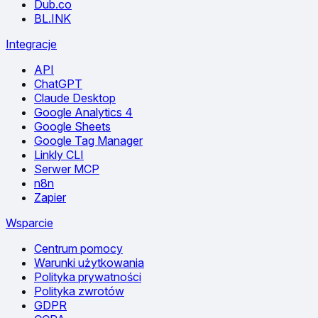
Dub.co
BL.INK
Integracje
API
ChatGPT
Claude Desktop
Google Analytics 4
Google Sheets
Google Tag Manager
Linkly CLI
Serwer MCP
n8n
Zapier
Wsparcie
Centrum pomocy
Warunki użytkowania
Polityka prywatności
Polityka zwrotów
GDPR