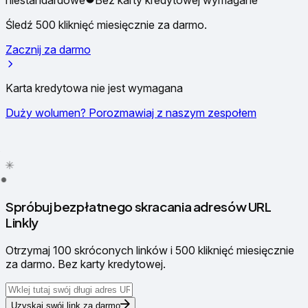
niestandardowe
Bez karty kredytowej wymagane
Śledź 500 kliknięć miesięcznie za darmo.
Zacznij za darmo
Karta kredytowa nie jest wymagana
Duży wolumen? Porozmawiaj z naszym zespołem
✦
✳
●
Spróbuj bezpłatnego skracania adresów URL
Linkly
Otrzymaj 100 skróconych linków i 500 kliknięć miesięcznie
za darmo. Bez karty kredytowej.
Uzyskaj swój link za darmo