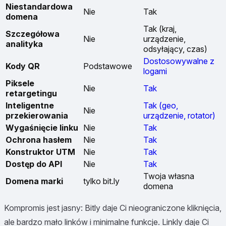
Niestandardowa
Nie
Tak
domena
Tak (kraj,
Szczegółowa
Nie
urządzenie,
analityka
odsyłający, czas)
Dostosowywalne z
Kody QR
Podstawowe
logami
Piksele
Nie
Tak
retargetingu
Inteligentne
Tak (geo,
Nie
przekierowania
urządzenie, rotator)
Wygaśnięcie linku
Nie
Tak
Ochrona hasłem
Nie
Tak
Konstruktor UTM
Nie
Tak
Dostęp do API
Nie
Tak
Twoja własna
Domena marki
tylko bit.ly
domena
Kompromis jest jasny: Bitly daje Ci nieograniczone kliknięcia,
ale bardzo mało linków i minimalne funkcje. Linkly daje Ci