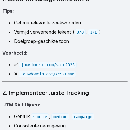
Tips:
Gebruik relevante zoekwoorden
Vermijd verwarrende tekens (
,
)
0/O
1/I
Doelgroep-geschikte toon
Voorbeeld:
✅
jouwdomein.com/sale2025
❌
jouwdomein.com/xY9kL2mP
2. Implementeer Juiste Tracking
UTM Richtlijnen:
Gebruik
,
,
source
medium
campaign
Consistente naamgeving