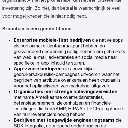
organisatie. Als je het profiel hebt, kan het een uitstekende
investering zijn. Zo niet, dan betaal je waarschijnlijk te veel
voor mogelijkheden die je niet nodig hebt.
Branch.io is een goede fit voor:
Enterprise mobiele-first bedrijven
die native apps
als hun primaire klantaanraakpunt hebben en
geavanceerd deep linking nodig hebben om gebruikers
van web, e-mail, advertenties en social media naar
specifieke in-app-inhoud te sturen.
App-zware bedrijven
die aanzienlijke
gebruikersakquisitie-campagnes uitvoeren waar het
begrijpen van attributie over kanalen heen cruciaal is
voor het optimaliseren van marketing-uitgaven.
Organisaties met strenge nalevingsvereisten
,
met name Amerikaanse overheidsinstanties,
defensieaannemers, ziekenhuizen en financiële
instellingen die FedRAMP, HIPAA of PCI-compliance
van hun leveranciers nodig hebben.
Bedrijven met toegewijde engineeringteams
die
SDK-integratie, doorlopend onderhoud en de