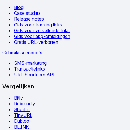
Blog
Case studies
Release notes
Gids voor tracking links
Gids voor vervallende links
Gids voor app-omleidingen
Gratis URL-verkorten
Gebruiksscenario's
SMS-marketing
Transactielinks
URL Shortener API
Vergelijken
Bitly
Rebrandly
Short.io
TinyURL
Dub.co
BL.INK