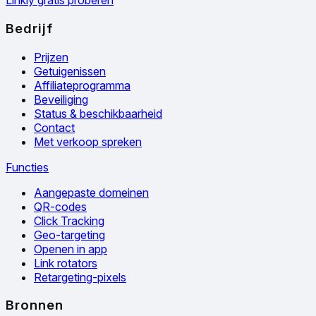
Linkly gratis proberen
Bedrijf
Prijzen
Getuigenissen
Affiliateprogramma
Beveiliging
Status & beschikbaarheid
Contact
Met verkoop spreken
Functies
Aangepaste domeinen
QR-codes
Click Tracking
Geo-targeting
Openen in app
Link rotators
Retargeting-pixels
Bronnen