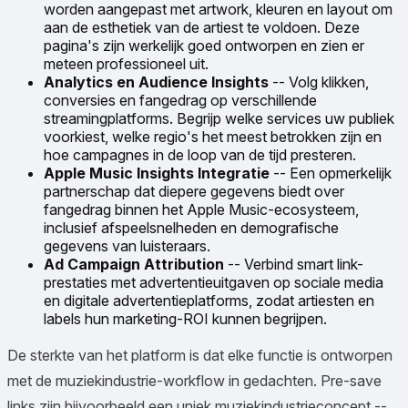
worden aangepast met artwork, kleuren en layout om
aan de esthetiek van de artiest te voldoen. Deze
pagina's zijn werkelijk goed ontworpen en zien er
meteen professioneel uit.
Analytics en Audience Insights
-- Volg klikken,
conversies en fangedrag op verschillende
streamingplatforms. Begrijp welke services uw publiek
voorkiest, welke regio's het meest betrokken zijn en
hoe campagnes in de loop van de tijd presteren.
Apple Music Insights Integratie
-- Een opmerkelijk
partnerschap dat diepere gegevens biedt over
fangedrag binnen het Apple Music-ecosysteem,
inclusief afspeelsnelheden en demografische
gegevens van luisteraars.
Ad Campaign Attribution
-- Verbind smart link-
prestaties met advertentieuitgaven op sociale media
en digitale advertentieplatforms, zodat artiesten en
labels hun marketing-ROI kunnen begrijpen.
De sterkte van het platform is dat elke functie is ontworpen
met de muziekindustrie-workflow in gedachten. Pre-save
links zijn bijvoorbeeld een uniek muziekindustrieconcept --