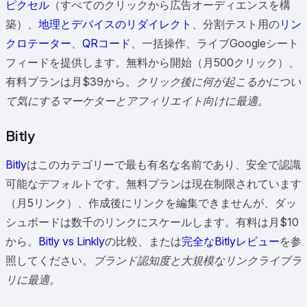
ピクセル
（すべてのクリックから広告オーディエンスを構
築）、
地理とデバイスのリダイレクト
、分割テスト用の
リン
クロテーター
、
QRコード
、一括操作、ライブGoogleシート
フィードを提供します。無料から開始（月500クリック）、
有料プランは月$39から。
クリック後に何が起こるかについ
て気にするマーケターとアフィリエイト向けに最適。
Bitly
Bitly
はこのカテゴリーで最も有名な名前であり、安全で認識
可能なデフォルトです。無料プランは現在制限されています
（月5リンク）、作成後にリンクを編集できませんが、ダッ
シュボードは数千のリンクにスケールします。有料は月$10
から。
Bitly vs Linkly
の比較、または
完全なBitlyレビュー
を参
照してください。
ブランド認知度と大規模なリンクライブラ
リに最適。