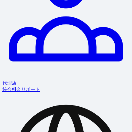
代理店
統合
料金
サポート