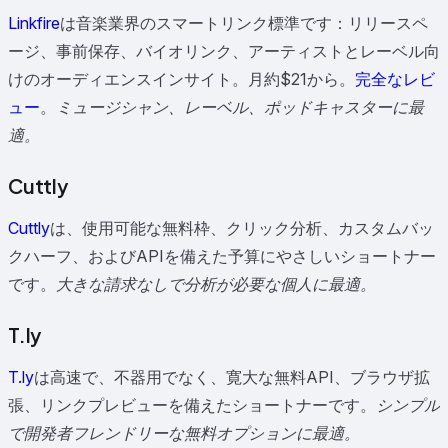
Linkfire
は音楽業界のスマートリンク標準です：リリースペ
ージ、事前保存、バイオリンク、アーティストとレーベル向
けのオーディエンスインサイト。月約$21から。
完全なレビ
ュー
。
ミュージシャン、レーベル、ポッドキャスターに最
適。
Cuttly
Cuttly
は、使用可能な無料枠、クリック分析、カスタムバッ
クハーフ、およびAPIを備えた予算にやさしいショートナー
です。
大きな請求なしで分析が必要な個人に最適。
T.ly
T.ly
は高速で、不器用でなく、寛大な無料API、ブラウザ拡
張、リンクプレビューを備えたショートナーです。
シンプル
で開発者フレンドリーな無料オプションに最適。