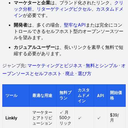
マーケターと企業
は、ブランド化されたリンク、
クリ
ック分析
、
リターゲティングピクセル
、
カスタムドメ
イン
が必要です。
開発者
は、多くの場合、
堅牢なAPI
または完全にコン
トロールできるセルフホスト型のオープンソースツー
ルを望みます。
カジュアルユーザー
は、長いリンクを素早く無料で短
縮する必要があります。
ジャンプ先:
マーケティングとビジネス
·
無料とシンプル
·
オ
ープンソースとセルフホスト
·
廃止
·
選び方
カスタ
無料プ
開始価
ツール
最適な用途
ムドメ
API
ラン
格
イン
マーケター
✓ 月
$39/
とアトリビ
500ク
Linkly
✓
✓
月
ューション
リック