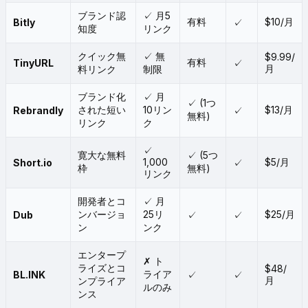
ブランド認
✓ 月5
有料
$10/月
Bitly
✓
知度
リンク
クイック無
✓ 無
$9.99/
有料
TinyURL
✓
月
料リンク
制限
ブランド化
✓ 月
✓ (1つ
された短い
10リン
$13/月
Rebrandly
✓
無料)
リンク
ク
✓
寛大な無料
✓ (5つ
1,000
$5/月
Short.io
✓
枠
無料)
リンク
開発者とコ
✓ 月
ンバージョ
25リ
$25/月
Dub
✓
✓
ン
ンク
エンタープ
✗ ト
ライズとコ
$48/
ライア
BL.INK
✓
✓
月
ンプライア
ルのみ
ンス