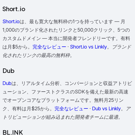
Short.io
Short.io
は、最も寛大な無料枠の1つを持っています — 月
1,000のブランド化されたリンクと50,000クリック、5つの
カスタムドメイン — 本当に開発者フレンドリーです。有料
は月$5から。
完全なレビュー
·
Short.io vs Linkly
。
ブランド
化されたリンクの最高の無料枠。
Dub
Dub
は、リアルタイム分析、コンバージョンと収益アトリビ
ューション、ファーストクラスのSDKを備えた最新の高速
でオープンコアなプラットフォームです。無料月25リン
ク、有料は月$25から。
完全なレビュー
·
Dub vs Linkly
。
ア
トリビューションが組み込まれた開発者チームに最適。
BL.INK