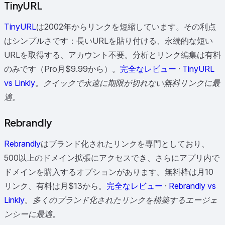
TinyURL
TinyURL
は2002年からリンクを短縮しています。その利点
はシンプルさです：長いURLを貼り付ける、永続的な短い
URLを取得する、アカウント不要。分析とリンク編集は有料
のみです（Pro月$9.99から）。
完全なレビュー
·
TinyURL
vs Linkly
。
クイックで永遠に期限が切れない無料リンクに最
適。
Rebrandly
Rebrandly
はブランド化されたリンクを専門としており、
500以上のドメイン拡張にアクセスでき、さらにアプリ内で
ドメインを購入するオプションがあります。無料枠は月10
リンク、有料は月$13から。
完全なレビュー
·
Rebrandly vs
Linkly
。
多くのブランド化されたリンクを構築するエージェ
ンシーに最適。