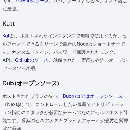
です。
GitHubのソース
。
APIファーストのセルフホスト設定
に最適。
Kutt
Kutt
は、ホストされたインスタンスで無料で使用するか、セ
ルフホストできるクリーンで最新のNode.jsショートナーで
す。カスタムドメイン、パスワード保護されたリンク、
API。
GitHubのソース
。
洗練された、実行しやすいオープン
ソースツール用。
Dub (オープンソース)
ホストされたプランの先へ、
Dubのコアはオープンソース
（Next.js）で、コントロールしたい最新でアトリビューシ
ョン指向のスタックが必要なチームのためにセルフホスト可
能です。
最新のセルフホストプラットフォームが必要な開発
者に最適。