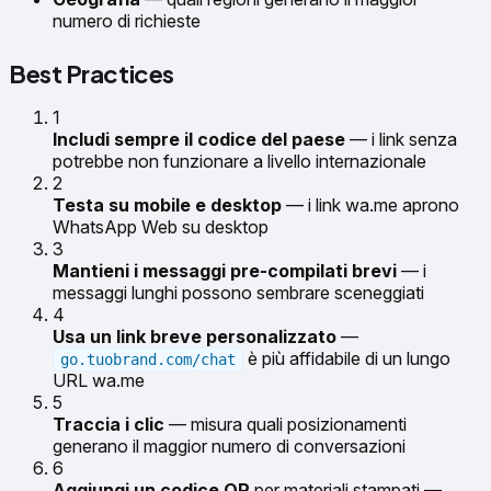
numero di richieste
Best Practices
1
Includi sempre il codice del paese
— i link senza
potrebbe non funzionare a livello internazionale
2
Testa su mobile e desktop
— i link wa.me aprono
WhatsApp Web su desktop
3
Mantieni i messaggi pre-compilati brevi
— i
messaggi lunghi possono sembrare sceneggiati
4
Usa un link breve personalizzato
—
è più affidabile di un lungo
go.tuobrand.com/chat
URL wa.me
5
Traccia i clic
— misura quali posizionamenti
generano il maggior numero di conversazioni
6
Aggiungi un codice QR
per materiali stampati —