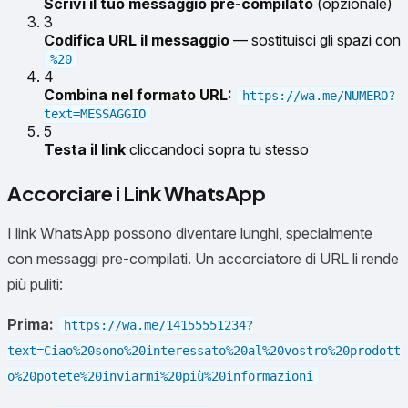
Scrivi il tuo messaggio pre-compilato
(opzionale)
3
Codifica URL il messaggio
— sostituisci gli spazi con
%20
4
Combina nel formato URL:
https://wa.me/NUMERO?
text=MESSAGGIO
5
Testa il link
cliccandoci sopra tu stesso
Accorciare i Link WhatsApp
I link WhatsApp possono diventare lunghi, specialmente
con messaggi pre-compilati. Un accorciatore di URL li rende
più puliti:
Prima:
https://wa.me/14155551234?
text=Ciao%20sono%20interessato%20al%20vostro%20prodott
o%20potete%20inviarmi%20più%20informazioni