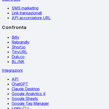
SMS marketing
Link transazionali
API accorciatore URL
Confronta
Bitly
Rebrandly
Short.io
TinyURL
Dub.co
BL.INK
Integrazioni
API
ChatGPT
Claude Desktop
Google Analytics 4
Google Sheets
Google Tag Manager
Linkly CLI