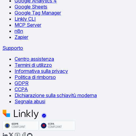
Google Analytics 4
Google Sheets
Google Tag Manager
Linkly CLI
MCP Server
n8n
Zapier
Supporto
Centro assistenza
Termini di utilizzo
Informativa sulla privacy
Politica di rimborso
GDPR
CCPA
Dichiarazione sulla schiavitù moderna
Segnala abusi