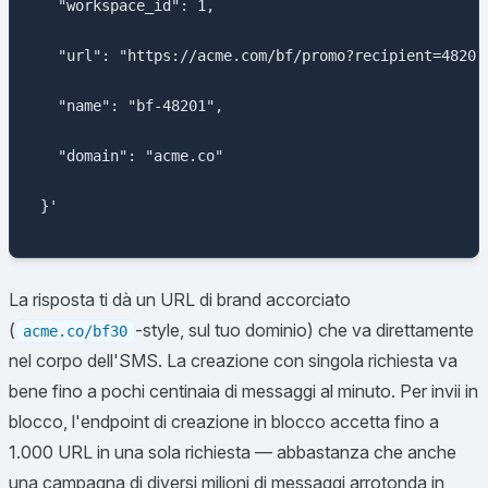
    "workspace_id": 1,

    "url": "https://acme.com/bf/promo?recipient=48201"
    "name": "bf-48201",

    "domain": "acme.co"

  }'

La risposta ti dà un URL di brand accorciato
(
-style, sul tuo dominio) che va direttamente
acme.co/bf30
nel corpo dell'SMS. La creazione con singola richiesta va
bene fino a pochi centinaia di messaggi al minuto. Per invii in
blocco, l'endpoint di creazione in blocco accetta fino a
1.000 URL in una sola richiesta — abbastanza che anche
una campagna di diversi milioni di messaggi arrotonda in