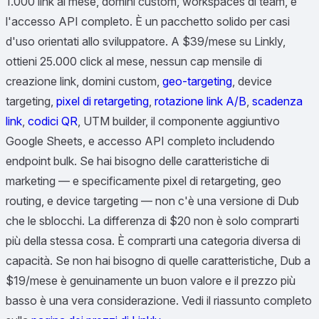
1.000 link al mese, domini custom, workspaces di team, e
l'accesso API completo. È un pacchetto solido per casi
d'uso orientati allo sviluppatore. A $39/mese su Linkly,
ottieni 25.000 click al mese, nessun cap mensile di
creazione link, domini custom,
geo-targeting
, device
targeting,
pixel di retargeting
,
rotazione link A/B
,
scadenza
link
,
codici QR
, UTM builder, il componente aggiuntivo
Google Sheets, e accesso API completo includendo
endpoint bulk. Se hai bisogno delle caratteristiche di
marketing — e specificamente pixel di retargeting, geo
routing, e device targeting — non c'è una versione di Dub
che le sblocchi. La differenza di $20 non è solo comprarti
più della stessa cosa. È comprarti una categoria diversa di
capacità. Se non hai bisogno di quelle caratteristiche, Dub a
$19/mese è genuinamente un buon valore e il prezzo più
basso è una vera considerazione. Vedi il riassunto completo