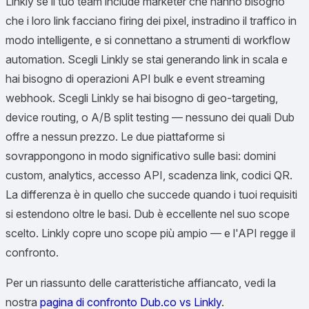
Linkly se il tuo team include marketer che hanno bisogno
che i loro link facciano firing dei pixel, instradino il traffico in
modo intelligente, e si connettano a strumenti di workflow
automation. Scegli Linkly se stai generando link in scala e
hai bisogno di operazioni API bulk e event streaming
webhook. Scegli Linkly se hai bisogno di geo-targeting,
device routing, o A/B split testing — nessuno dei quali Dub
offre a nessun prezzo. Le due piattaforme si
sovrappongono in modo significativo sulle basi: domini
custom, analytics, accesso API, scadenza link, codici QR.
La differenza è in quello che succede quando i tuoi requisiti
si estendono oltre le basi. Dub è eccellente nel suo scope
scelto. Linkly copre uno scope più ampio — e l'API regge il
confronto.
Per un riassunto delle caratteristiche affiancato, vedi la
nostra
pagina di confronto Dub.co vs Linkly
.