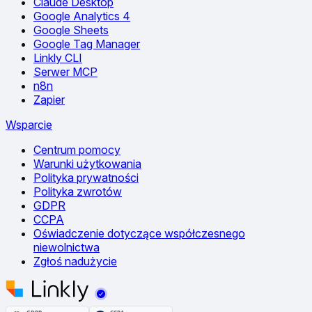
Claude Desktop
Google Analytics 4
Google Sheets
Google Tag Manager
Linkly CLI
Serwer MCP
n8n
Zapier
Wsparcie
Centrum pomocy
Warunki użytkowania
Polityka prywatności
Polityka zwrotów
GDPR
CCPA
Oświadczenie dotyczące współczesnego
niewolnictwa
Zgłoś nadużycie