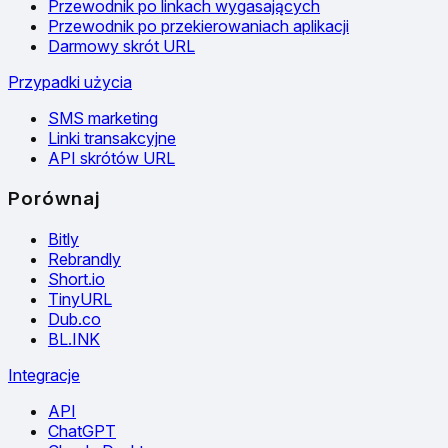
Przewodnik po linkach wygasających
Przewodnik po przekierowaniach aplikacji
Darmowy skrót URL
Przypadki użycia
SMS marketing
Linki transakcyjne
API skrótów URL
Porównaj
Bitly
Rebrandly
Short.io
TinyURL
Dub.co
BL.INK
Integracje
API
ChatGPT