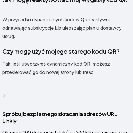
W przypadku dynamicznych kodów QR reaktywuj,
odnawiając subskrypcję lub ulepszając plan u dostawcy
usług.
Czy mogę użyć mojego starego kodu QR?
Tak, jeśli utworzyłeś dynamiczny kod QR, możesz
przekierować go do nowej strony lub treści.
✦
✳
●
Spróbuj bezpłatnego skracania adresów URL
Linkly
Otrzymaj 100 skróconych linków i 500 kliknięć miesięcznie