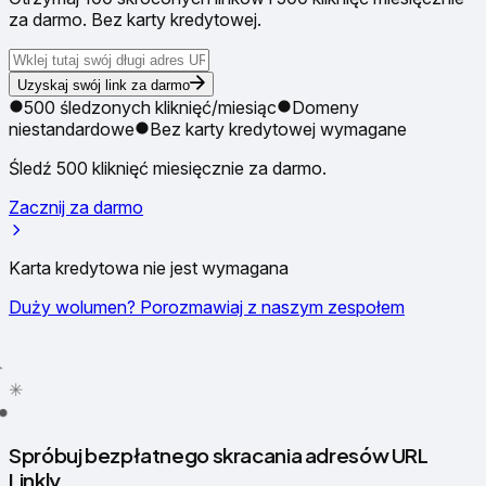
za darmo. Bez karty kredytowej.
Uzyskaj swój link za darmo
500 śledzonych kliknięć/miesiąc
Domeny
niestandardowe
Bez karty kredytowej wymagane
Śledź 500 kliknięć miesięcznie za darmo.
Zacznij za darmo
Karta kredytowa nie jest wymagana
Duży wolumen? Porozmawiaj z naszym zespołem
✦
✳
●
Spróbuj bezpłatnego skracania adresów URL
Linkly