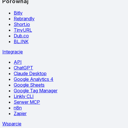
Porównaj
Bitly
Rebrandly
Short.io
TinyURL
Dub.co
BL.INK
Integracje
API
ChatGPT
Claude Desktop
Google Analytics 4
Google Sheets
Google Tag Manager
Linkly CLI
Serwer MCP
n8n
Zapier
Wsparcie