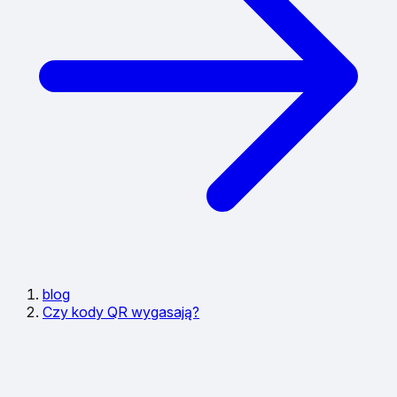
blog
Czy kody QR wygasają?