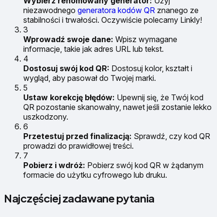
Wybierz renomowany generator:
Użyj
niezawodnego
generatora kodów QR
znanego ze
stabilności i trwałości. Oczywiście polecamy Linkly!
3
Wprowadź swoje dane:
Wpisz wymagane
informacje, takie jak adres URL lub tekst.
4
Dostosuj swój kod QR:
Dostosuj kolor, kształt i
wygląd, aby pasował do Twojej marki.
5
Ustaw korekcję błędów:
Upewnij się, że Twój kod
QR pozostanie skanowalny, nawet jeśli zostanie lekko
uszkodzony.
6
Przetestuj przed finalizacją:
Sprawdź, czy kod QR
prowadzi do prawidłowej treści.
7
Pobierz i wdróż:
Pobierz swój kod QR w żądanym
formacie do użytku cyfrowego lub druku.
Najczęściej zadawane pytania