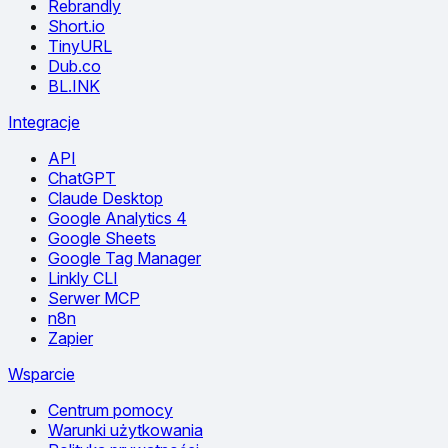
Rebrandly
Short.io
TinyURL
Dub.co
BL.INK
Integracje
API
ChatGPT
Claude Desktop
Google Analytics 4
Google Sheets
Google Tag Manager
Linkly CLI
Serwer MCP
n8n
Zapier
Wsparcie
Centrum pomocy
Warunki użytkowania