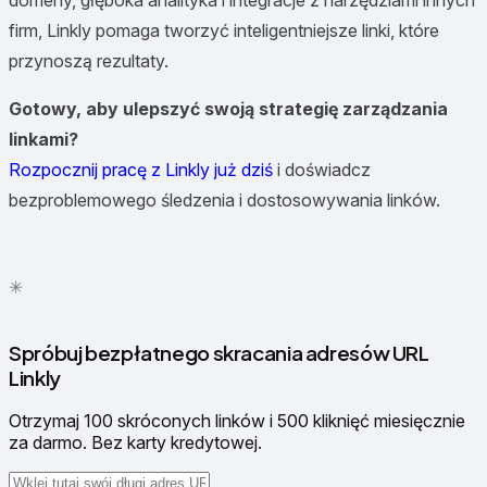
domeny, głęboka analityka i integracje z narzędziami innych
firm, Linkly pomaga tworzyć inteligentniejsze linki, które
przynoszą rezultaty.
Gotowy, aby ulepszyć swoją strategię zarządzania
linkami?
Rozpocznij pracę z Linkly już dziś
i doświadcz
bezproblemowego śledzenia i dostosowywania linków.
✳
●
Spróbuj bezpłatnego skracania adresów URL
Linkly
Otrzymaj 100 skróconych linków i 500 kliknięć miesięcznie
za darmo. Bez karty kredytowej.