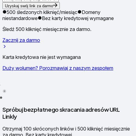
Uzyskaj swój link za darmo
500 śledzonych kliknięć/miesiąc
Domeny
niestandardowe
Bez karty kredytowej wymagane
Śledź 500 kliknięć miesięcznie za darmo.
Zacznij za darmo
Karta kredytowa nie jest wymagana
Duży wolumen? Porozmawiaj z naszym zespołem
✳
●
Spróbuj bezpłatnego skracania adresów URL
Linkly
Otrzymaj 100 skróconych linków i 500 kliknięć miesięcznie
za darmo. Bez karty kredytowej.