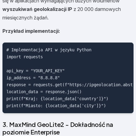
się w aplikacjach wymagających dużych wolumenów
wyszukiwań geolokalizacji IP
z 20 000 darmowych
miesięcznych żądań.
Przykład implementacji:
# Implementacja API w języku Python

import requests

api_key = "YOUR_API_KEY"

ip_address = "8.8.8.8"

response = requests.get(f"https://ipgeolocation.abstr
location_data = response.json()

print(f"Kraj: {location_data['country']}")

3. MaxMind GeoLite2 - Dokładność na
poziomie Enterprise