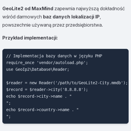
GeoLite2 od MaxMind
zapewnia najwyższą dokładność
wśród darmowych
baz danych lokalizacji IP
,
powszechnie używaną przez przedsiębiorstwa.
Przykład implementacji:
// Implementacja bazy danych w języku PHP

require_once 'vendor/autoload.php';

use GeoIp2\Database\Reader;

$reader = new Reader('/path/to/GeoLite2-City.mmdb');

$record = $reader->city('8.8.8.8');

echo $record->city->name . "

";

echo $record->country->name . "
