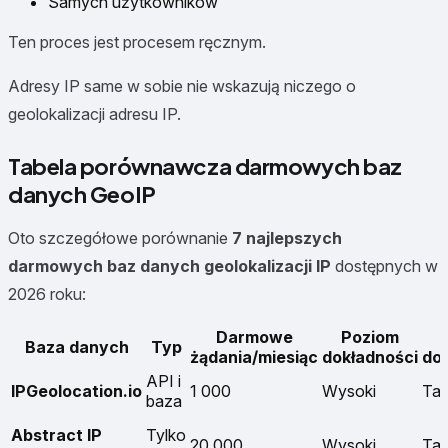
Samych użytkowników
Ten proces jest procesem ręcznym.
Adresy IP same w sobie nie wskazują niczego o
geolokalizacji adresu IP.
Tabela porównawcza darmowych baz
danych GeoIP
Oto szczegółowe porównanie
7 najlepszych
darmowych baz danych geolokalizacji IP
dostępnych w
2026 roku:
Darmowe
Poziom
Baza danych
Typ
żądania/miesiąc
dokładności
do
API i
IPGeolocation.io
1 000
Wysoki
Ta
baza
Abstract IP
Tylko
20 000
Wysoki
Ta