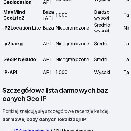
Geolocation
API
MaxMind
Baza
Bardzo
1 000
Ta
GeoLite2
i API
wysoki
Średnio-
IP2Location Lite
Baza
Nieograniczone
Nie
wysoki
ip2c.org
API
Nieograniczone
Średni
Ta
GeoIP Nekudo
API
Nieograniczone
Średni
Ta
IP-API
API
1 000
Wysoki
Ta
Szczegółowa lista darmowych baz
danych Geo IP
Poniżej znajdują się szczegółowe recenzje każdej
darmowej bazy danych lokalizacji IP
: