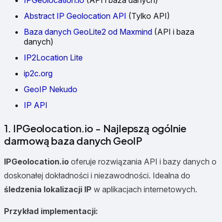
IPGeolocation.io
(API i baza danych)
Abstract IP Geolocation API
(Tylko API)
Baza danych GeoLite2 od Maxmind
(API i baza
danych)
IP2Location Lite
ip2c.org
GeoIP Nekudo
IP API
1. IPGeolocation.io - Najlepszą ogólnie
darmową baza danych GeoIP
IPGeolocation.io
oferuje rozwiązania API i bazy danych o
doskonałej dokładności i niezawodności. Idealna do
śledzenia lokalizacji IP
w aplikacjach internetowych.
Przykład implementacji: