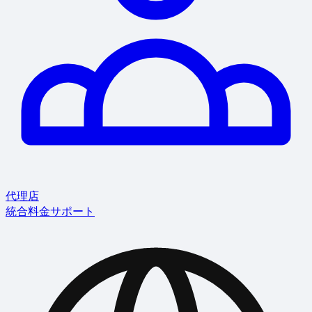
代理店
統合
料金
サポート