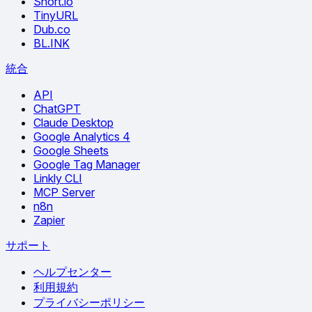
Short.io
TinyURL
Dub.co
BL.INK
統合
API
ChatGPT
Claude Desktop
Google Analytics 4
Google Sheets
Google Tag Manager
Linkly CLI
MCP Server
n8n
Zapier
サポート
ヘルプセンター
利用規約
プライバシーポリシー