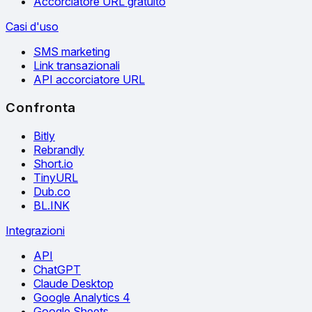
Accorciatore URL gratuito
Casi d'uso
SMS marketing
Link transazionali
API accorciatore URL
Confronta
Bitly
Rebrandly
Short.io
TinyURL
Dub.co
BL.INK
Integrazioni
API
ChatGPT
Claude Desktop
Google Analytics 4
Google Sheets