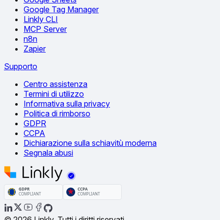
Google Tag Manager
Linkly CLI
MCP Server
n8n
Zapier
Supporto
Centro assistenza
Termini di utilizzo
Informativa sulla privacy
Politica di rimborso
GDPR
CCPA
Dichiarazione sulla schiavitù moderna
Segnala abusi
© 2026 Linkly. Tutti i diritti riservati.