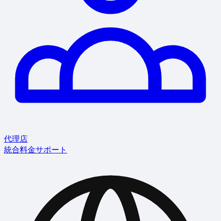
代理店
統合
料金
サポート