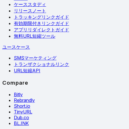
ケーススタディ
リリースノート
トラッキングリンクガイド
有効期限付きリンクガイド
アプリリダイレクトガイド
無料URL短縮ツール
ユースケース
SMSマーケティング
トランザクショナルリンク
URL短縮API
Compare
Bitly
Rebrandly
Short.io
TinyURL
Dub.co
BL.INK