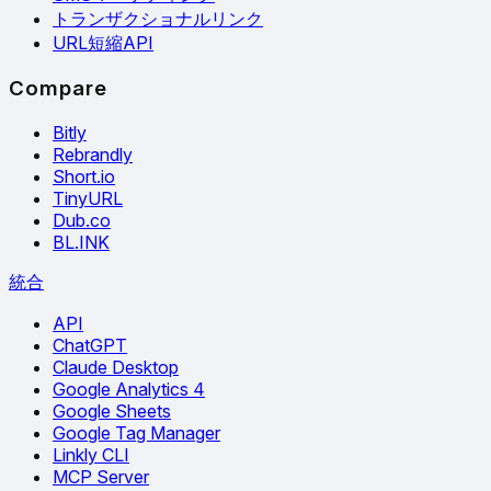
トランザクショナルリンク
URL短縮API
Compare
Bitly
Rebrandly
Short.io
TinyURL
Dub.co
BL.INK
統合
API
ChatGPT
Claude Desktop
Google Analytics 4
Google Sheets
Google Tag Manager
Linkly CLI
MCP Server