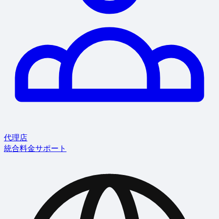
代理店
統合
料金
サポート