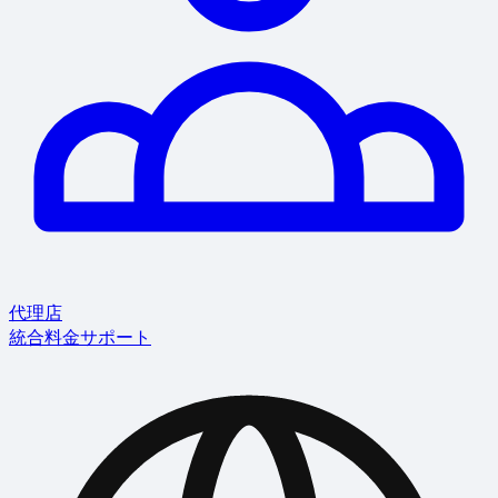
代理店
統合
料金
サポート