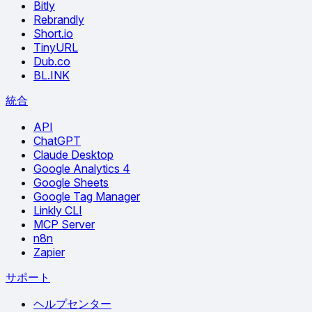
Bitly
Rebrandly
Short.io
TinyURL
Dub.co
BL.INK
統合
API
ChatGPT
Claude Desktop
Google Analytics 4
Google Sheets
Google Tag Manager
Linkly CLI
MCP Server
n8n
Zapier
サポート
ヘルプセンター