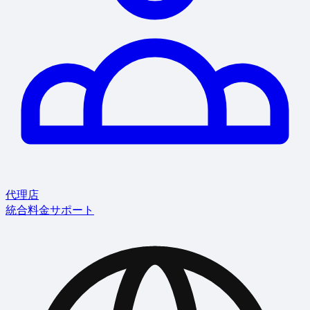
代理店
統合
料金
サポート