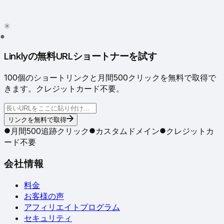
✦
✳
●
Linklyの無料URLショートナーを試す
100個のショートリンクと月間500クリックを無料で取得で
きます。クレジットカード不要。
リンクを無料で取得
月間500追跡クリック
カスタムドメイン
クレジットカ
ード不要
会社情報
料金
お客様の声
アフィリエイトプログラム
セキュリティ