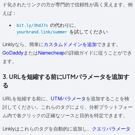
ド化されたリンクの方が専門的で信頼性が高く見えます。例
えば：
の代わりに、
bit.ly/3hdJ7s
を試してください
yourbrand.link/summer
Linklyなら、簡単に
カスタムドメインを追加
できます。
GoDaddy
または
Namecheap
の詳細ガイドに従うことができ
ます。
3. URLを短縮する前にUTMパラメータを追加す
る
URLを短縮する前に、
UTMパラメータ
を追加することを検
討してください。これらのタグにより、分析プラットフォー
ム内で各クリックの正確なソースと目的を特定できます。
Linklyはこれらのタグを自動的に追加し、
クエリパラメータ