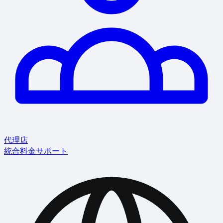
代理店
統合
料金
サポート