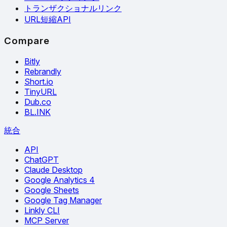
トランザクショナルリンク
URL短縮API
Compare
Bitly
Rebrandly
Short.io
TinyURL
Dub.co
BL.INK
統合
API
ChatGPT
Claude Desktop
Google Analytics 4
Google Sheets
Google Tag Manager
Linkly CLI
MCP Server