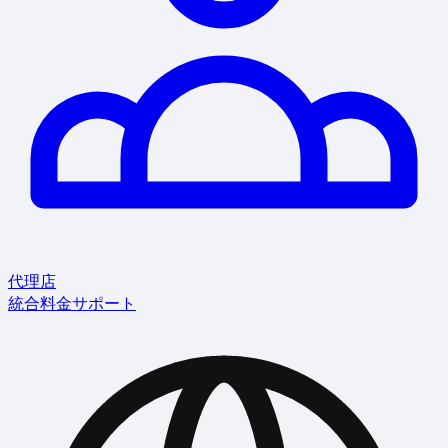
代理店
統合
料金
サポート