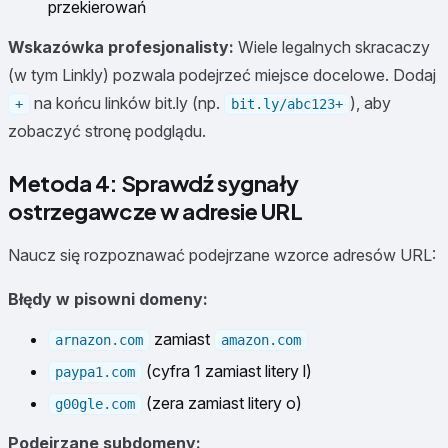
przekierowań
Wskazówka profesjonalisty:
Wiele legalnych skracaczy
(w tym Linkly) pozwala podejrzeć miejsce docelowe. Dodaj
na końcu linków bit.ly (np.
), aby
+
bit.ly/abc123+
zobaczyć stronę podglądu.
Metoda 4: Sprawdź sygnały
ostrzegawcze w adresie URL
Naucz się rozpoznawać podejrzane wzorce adresów URL:
Błędy w pisowni domeny:
zamiast
arnazon.com
amazon.com
(cyfra 1 zamiast litery l)
paypa1.com
(zera zamiast litery o)
g00gle.com
Podejrzane subdomeny: