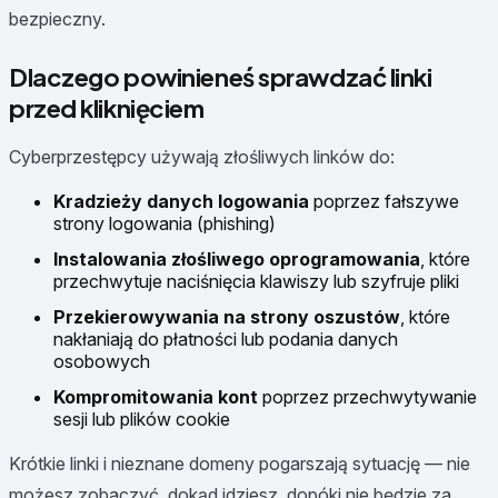
bezpieczny.
Dlaczego powinieneś sprawdzać linki
przed kliknięciem
Cyberprzestępcy używają złośliwych linków do:
Kradzieży danych logowania
poprzez fałszywe
strony logowania (phishing)
Instalowania złośliwego oprogramowania
, które
przechwytuje naciśnięcia klawiszy lub szyfruje pliki
Przekierowywania na strony oszustów
, które
nakłaniają do płatności lub podania danych
osobowych
Kompromitowania kont
poprzez przechwytywanie
sesji lub plików cookie
Krótkie linki i nieznane domeny pogarszają sytuację — nie
możesz zobaczyć, dokąd idziesz, dopóki nie będzie za