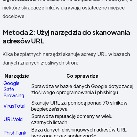
niektóre skracacze linków ukrywają ostateczne miejsce
docelowe.
Metoda 2: Użyj narzędzia do skanowania
adresów URL
Kilka bezpłatnych narzędzi skanuje adresy URL w bazach
danych znanych złośliwych stron:
Narzędzie
Co sprawdza
Google
Sprawdza w bazie danych Google dotyczącej
Safe
złośliwego oprogramowania i phishingu
Browsing
Skanuje URL za pomocą ponad 70 silników
VirusTotal
bezpieczeństwa
Sprawdza reputację domeny w wielu
URLVoid
czarnych listach
Baza danych phishingowych adresów URL
PhishTank
tworzona przez społeczność