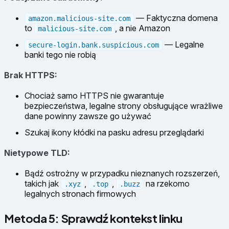
— Faktyczna domena
amazon.malicious-site.com
to
, a nie Amazon
malicious-site.com
— Legalne
secure-login.bank.suspicious.com
banki tego nie robią
Brak HTTPS:
Chociaż samo HTTPS nie gwarantuje
bezpieczeństwa, legalne strony obsługujące wrażliwe
dane powinny zawsze go używać
Szukaj ikony kłódki na pasku adresu przeglądarki
Nietypowe TLD:
Bądź ostrożny w przypadku nieznanych rozszerzeń,
takich jak
,
,
na rzekomo
.xyz
.top
.buzz
legalnych stronach firmowych
Metoda 5: Sprawdź kontekst linku