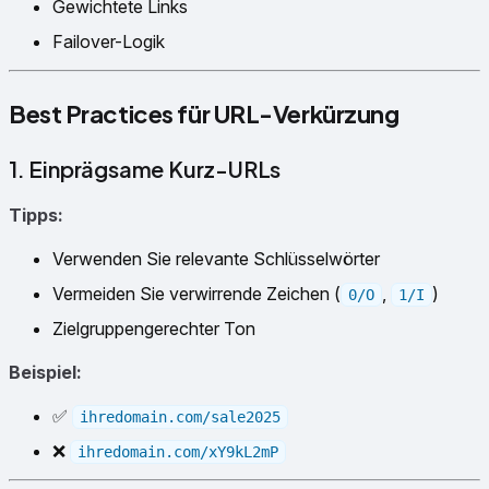
Gewichtete Links
Failover-Logik
Best Practices für URL-Verkürzung
1. Einprägsame Kurz-URLs
Tipps:
Verwenden Sie relevante Schlüsselwörter
Vermeiden Sie verwirrende Zeichen (
,
)
0/O
1/I
Zielgruppengerechter Ton
Beispiel:
✅
ihredomain.com/sale2025
❌
ihredomain.com/xY9kL2mP